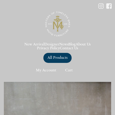
New Arrival
Designer
News
Blog
About Us
Privacy Policy
Contact Us
All Products
My Account
Cart