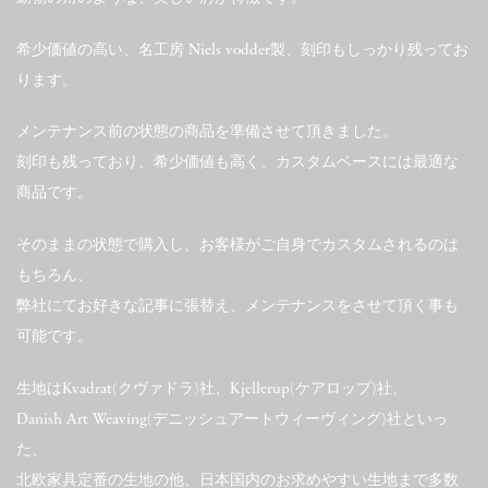
希少価値の高い、名工房 Niels vodder製、刻印もしっかり残ってお
ります。
メンテナンス前の状態の商品を準備させて頂きました。
刻印も残っており、希少価値も高く、カスタムベースには最適な
商品です。
そのままの状態で購入し、お客様がご自身でカスタムされるのは
もちろん、
弊社にてお好きな記事に張替え、メンテナンスをさせて頂く事も
可能です。
生地はKvadrat(クヴァドラ)社、Kjellerup(ケアロップ)社、
Danish Art Weaving(デニッシュアートウィーヴィング)社といっ
た、
北欧家具定番の生地の他、日本国内のお求めやすい生地まで多数