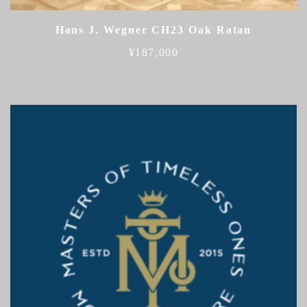
Hans J. Wegner CH23 Oak Ratan
¥
187,000