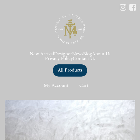
New Arrival
Designer
News
Blog
About Us
Privacy Policy
Contact Us
All Products
My Account
Cart