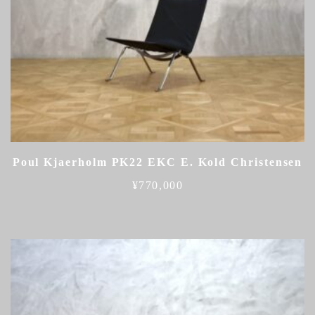
Poul Kjaerholm PK22 EKC E. Kold Christensen
¥
770,000