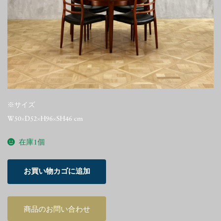
※サイズ
W50×D52×H96×SH46 cm
在庫1個
Niels
お買い物カゴに追加
Otto
Moller
Model
商品のお問い合わせ
82