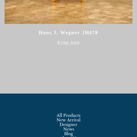
Hans J. Wegner JH478
¥
396,000
All Products
New Arrival
Designer
News
Blog