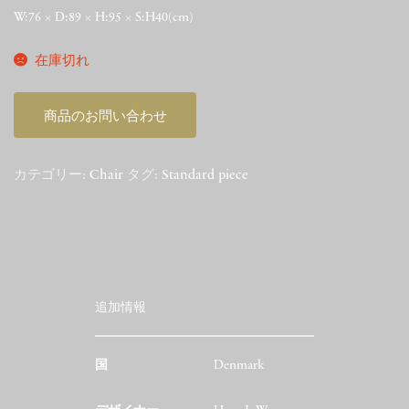
W:76 × D:89 × H:95 × S:H40(cm)
在庫切れ
商品のお問い合わせ
カテゴリー:
Chair
タグ:
Standard piece
追加情報
国
Denmark