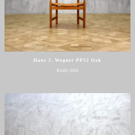
Hans J. Wegner PP52 Oak
¥
440,000