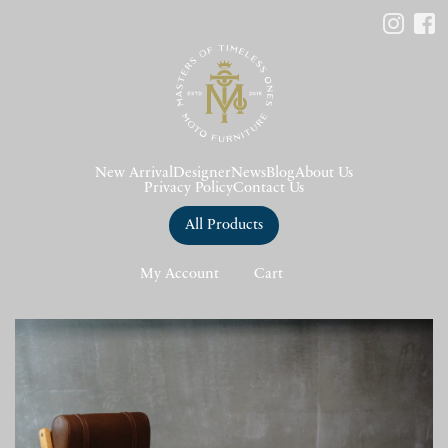
New Arrival
Designer
News
Blog
About Us
Privacy Policy
Contact Us
All Products
My Account
Cart