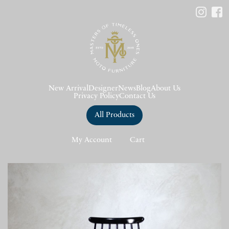
New Arrival
Designer
News
Blog
About Us
Privacy Policy
Contact Us
All Products
My Account
Cart