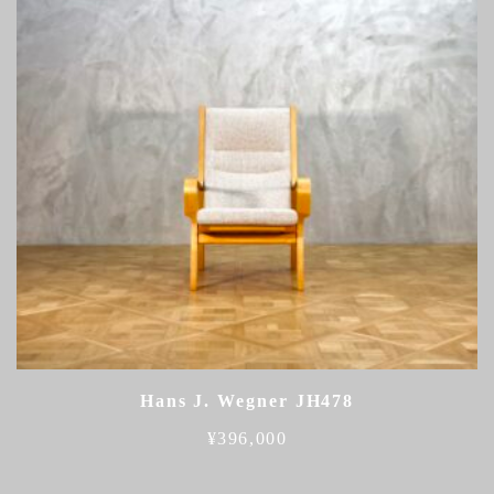
Hans J. Wegner JH478
¥
396,000