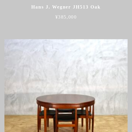
Hans J. Wegner JH513 Oak
¥
385,000