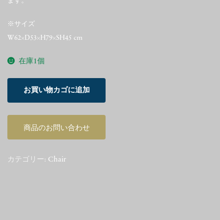
ます。
※サイズ
W62×D53×H79×SH45 cm
在庫1個
Hans
お買い物カゴに追加
J.
Wegner
Conference
商品のお問い合わせ
Arm
Chair
個
カテゴリー:
Chair