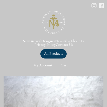
New Arrival
Designer
News
Blog
About Us
Privacy Policy
Contact Us
All Products
My Account
Cart