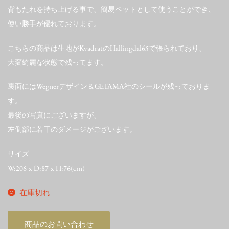
背もたれを持ち上げる事で、簡易ベットとして使うことができ、
使い勝手が優れております。
こちらの商品は生地がKvadratのHallingdal65で張られており、
大変綺麗な状態で残ってます。
裏面にはWegnerデザイン＆GETAMA社のシールが残っておりま
す。
最後の写真にございますが、
左側部に若干のダメージがございます。
サイズ
W:206 x D:87 x H:76(cm)
在庫切れ
商品のお問い合わせ