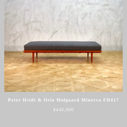
Peter Hvidt & Orla Molgaard Minerva FD417
¥
440,000