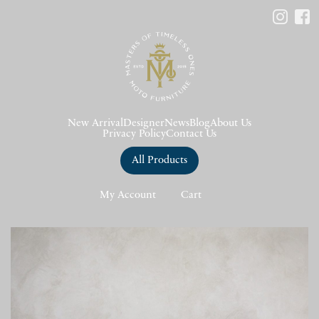
New Arrival
Designer
News
Blog
About Us
Privacy Policy
Contact Us
All Products
My Account
Cart