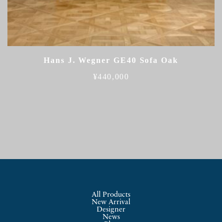
Hans J. Wegner GE40 Sofa Oak
¥
440,000
All Products
New Arrival
Designer
News