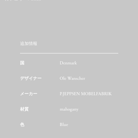
追加情報
国
Denmark
デザイナー
Ole Wanscher
メーカー
P.JEPPSEN MOBELFABRIK
材質
mahogany
色
Blue