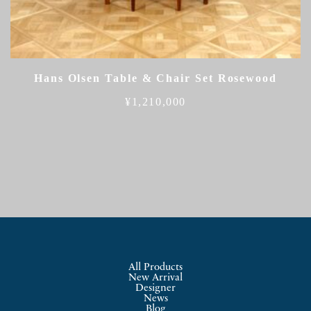
Hans Olsen Table & Chair Set Rosewood
¥
1,210,000
All Products
New Arrival
Designer
News
Blog