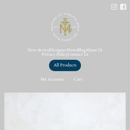
New Arrival
Designer
News
Blog
About Us
Privacy Policy
Contact Us
All Products
My Account
Cart