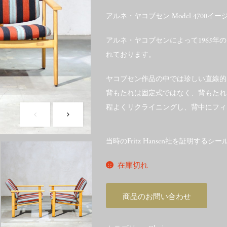
アルネ・ヤコブセン Model 4700イ
アルネ・ヤコブセンによって1965
れております。
ヤコブセン作品の中では珍しい直線的
背もたれは固定式ではなく、背もたれ
程よくリクライニングし、背中にフィ
当時のFritz Hansen社を証明する
在庫切れ
商品のお問い合わせ