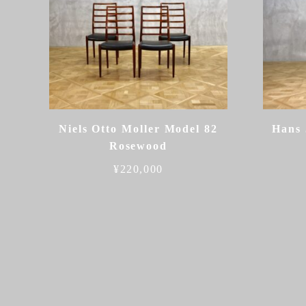
Niels Otto Moller Model 82
Hans 
Rosewood
¥
220,000