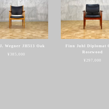
J. Wegner JH513 Oak
Finn Juhl Diplomat 
Rosewood
¥
385,000
¥
297,000