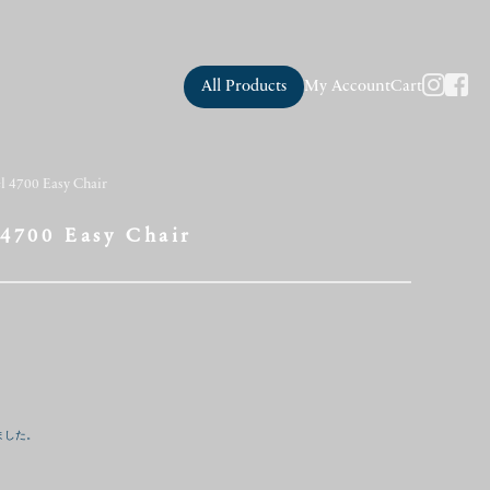
All Products
My Account
Cart
l 4700 Easy Chair
4700 Easy Chair
ました。