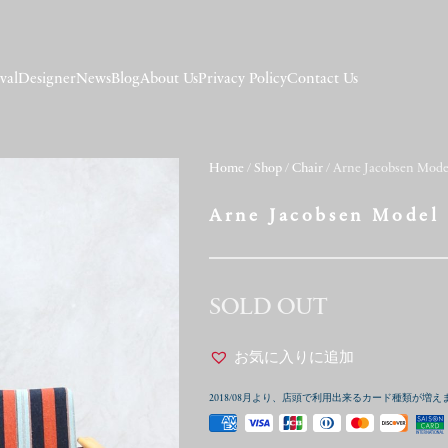
val
Designer
News
Blog
About Us
Privacy Policy
Contact Us
Home
/
Shop
/
Chair
/ Arne Jacobsen Mode
Arne Jacobsen Model 
SOLD OUT
お気に入りに追加
2018/08月より、店頭で利用出来るカード種類が増え