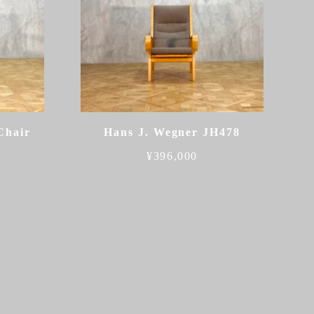
Chair
Hans J. Wegner JH478
¥
396,000