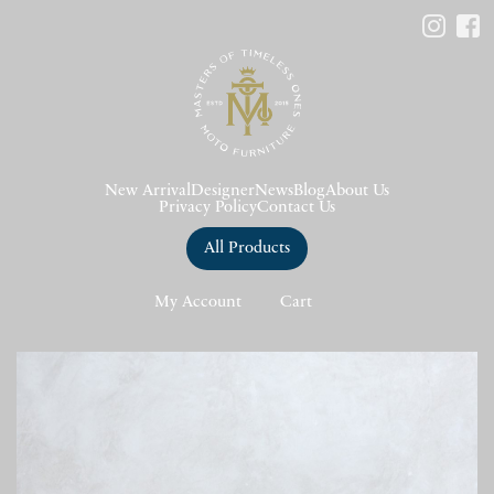
New Arrival
Designer
News
Blog
About Us
Privacy Policy
Contact Us
All Products
My Account
Cart