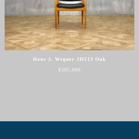
Hans J. Wegner JH513 Oak
¥
385,000