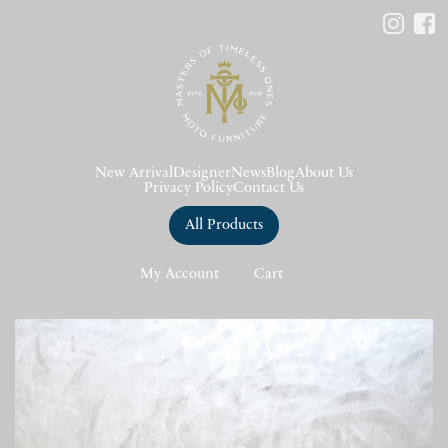
New Arrival
Designer
News
Blog
About Us
Privacy Policy
Contact Us
All Products
My Account
Cart