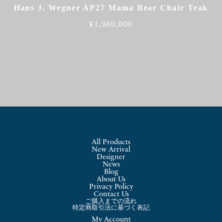
Hans J. Wegner AP27 Mama Bear Chair Teak
¥
1,980,000
All Products
New Arrival
Designer
News
Blog
About Us
Privacy Policy
Contact Us
ご購入までの流れ
特定商取引法に基づく表記
My Account