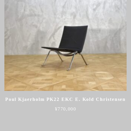
Poul Kjaerholm PK22 EKC E. Kold Christensen
¥
770,000