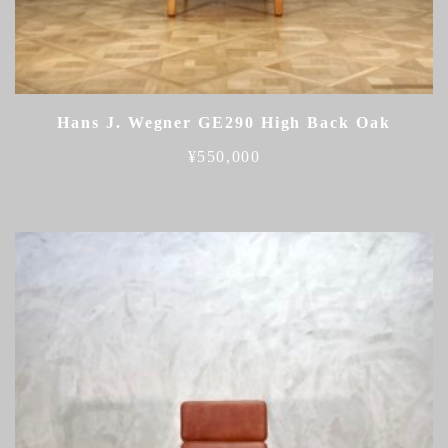
Hans J. Wegner GE290 High Back Oak
¥
550,000