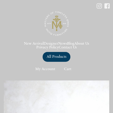
New Arrival
Designer
News
Blog
About Us
Privacy Policy
Contact Us
All Products
My Account
Cart