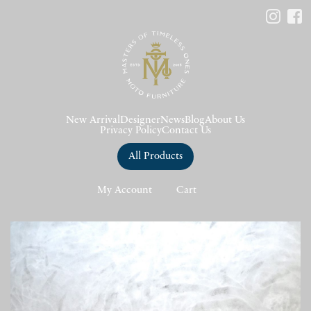
New Arrival
Designer
News
Blog
About Us
Privacy Policy
Contact Us
All Products
My Account
Cart