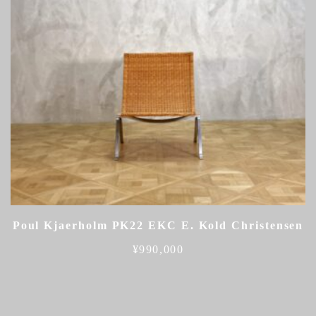
Poul Kjaerholm PK22 EKC E. Kold Christensen
¥
990,000