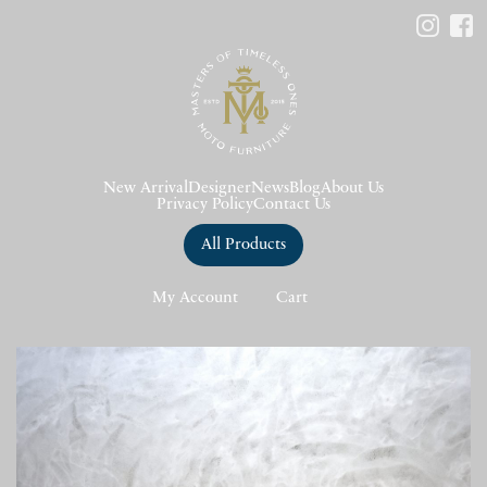
New Arrival
Designer
News
Blog
About Us
Privacy Policy
Contact Us
All Products
My Account
Cart