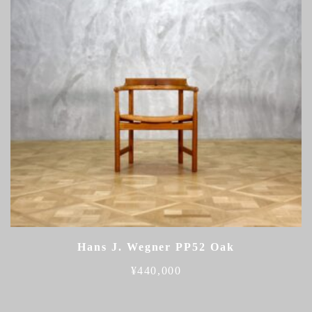
Hans J. Wegner PP52 Oak
¥
440,000