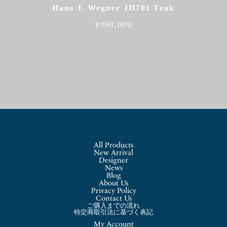
Hans J. Wegner JH701 Teak
¥
990,000
All Products
New Arrival
Designer
News
Blog
About Us
Privacy Policy
Contact Us
ご購入までの流れ
特定商取引法に基づく表記
My Account