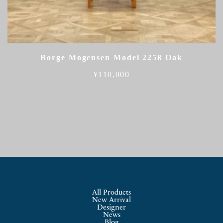
Borge Mogensen Model 2258 Oak
¥
110,000
All Products
New Arrival
Designer
News
Blog