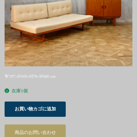
W197×D105×H78×SH40 cm
在庫1個
Borge
お買い物カゴに追加
Mogensen
Model
4312
商品のお問い合わせ
Daybed