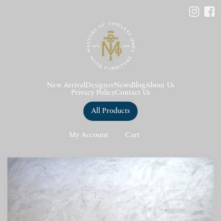
New Arrival
Designer
News
Blog
About Us
Privacy Policy
Contact Us
All Products
My Account
Cart