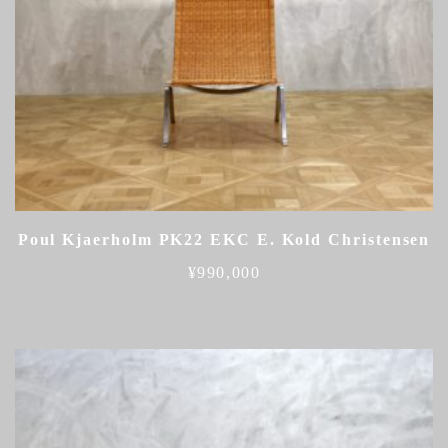
Poul Kjaerholm PK22 EKC E. Kold Christensen
¥
990,000