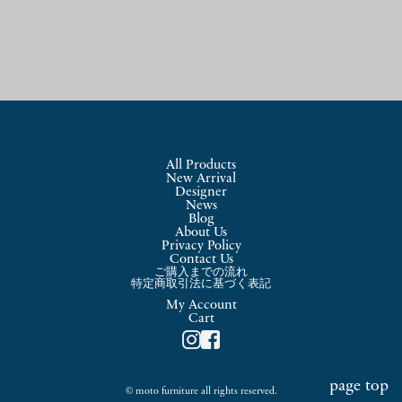
All Products
New Arrival
Designer
News
Blog
About Us
Privacy Policy
Contact Us
ご購入までの流れ
特定商取引法に基づく表記
My Account
Cart
page top
© moto furniture all rights reserved.