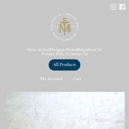
New Arrival
Designer
News
Blog
About Us
Privacy Policy
Contact Us
All Products
My Account
Cart