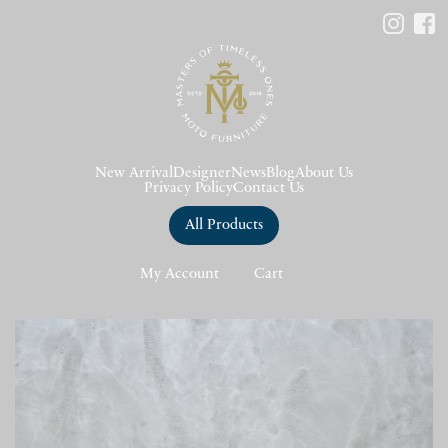
New Arrival
Designer
News
Blog
About Us
Privacy Policy
Contact Us
All Products
My Account
Cart