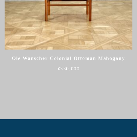
Ole Wanscher Colonial Ottoman Mahogany
¥
330,000