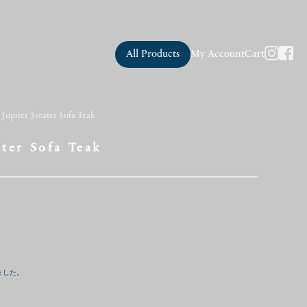
All Products
My Account
Cart
 Jupiter 3seater Sofa Teak
ater Sofa Teak
ました。