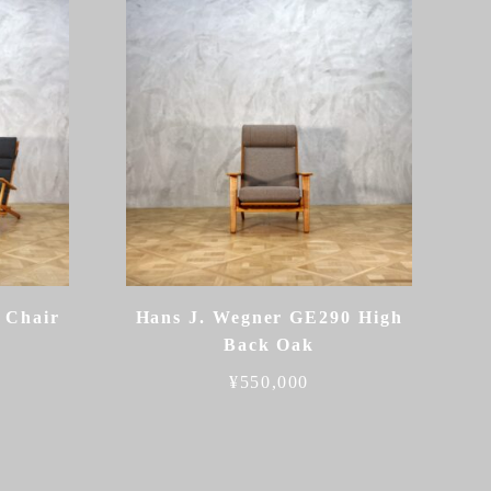
 Chair
Hans J. Wegner GE290 High
Back Oak
¥
550,000