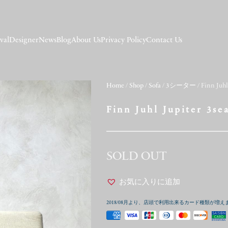
val
Designer
News
Blog
About Us
Privacy Policy
Contact Us
Home
/
Shop
/
Sofa
/
3シーター
/ Finn Juhl
Finn Juhl Jupiter 3se
SOLD OUT
お気に入りに追加
2018/08月より、店頭で利用出来るカード種類が増え