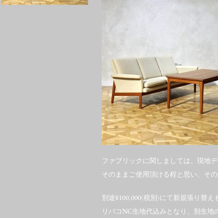
ファブリックに関しましては、現地デ
そのままご使用頂ける程と思い、その
別途¥100,000(税別)にて新規張り替
リバコNC生地代込みとなり、別生地