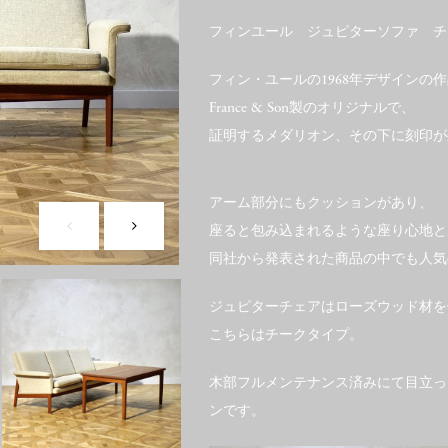
フィンユール ジュピターソファ チ
フィン・ユールの1968年デザインの
France & Son製のオリジナルで、
証明するメダリオン、その下に刻印が
アーム部分にもクッションがあり、
座ると包み込まれるような座り心地と
同社から発表された商品の中でも人気
ジュピターチェアはローズウッド材を
こちらはチークタイプ。
木部フルメンテナンス済みにて目立っ
ンです。