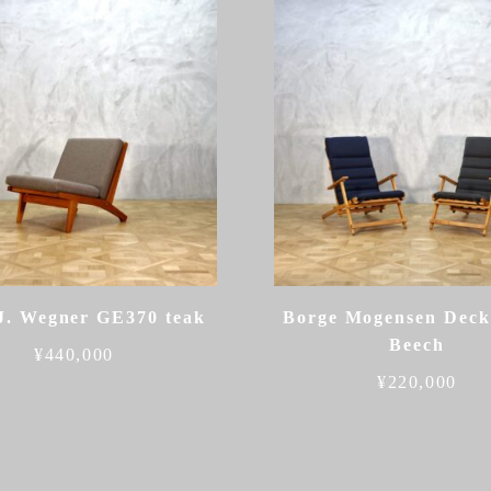
J. Wegner GE370 teak
Borge Mogensen Deck
Beech
¥
440,000
¥
220,000