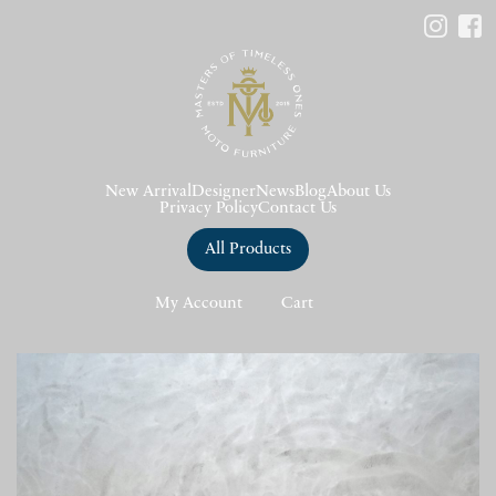
New Arrival
Designer
News
Blog
About Us
Privacy Policy
Contact Us
All Products
My Account
Cart