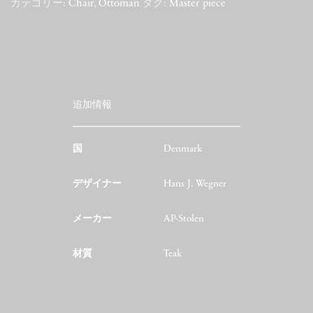
カテゴリー:
Chair
,
Ottoman
タグ:
Master piece
追加情報
国
Denmark
デザイナー
Hans J. Wegner
メーカー
AP-Stolen
材質
Teak