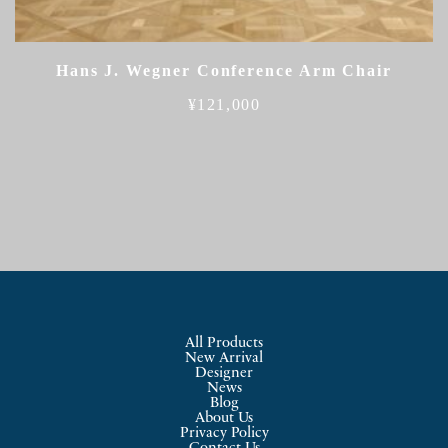
Hans J. Wegner Conference Arm Chair
¥
121,000
All Products
New Arrival
Designer
News
Blog
About Us
Privacy Policy