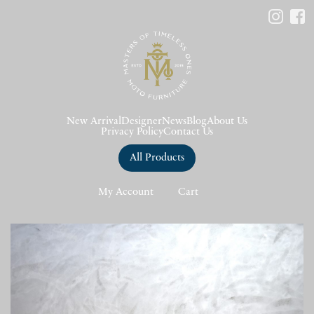
New Arrival
Designer
News
Blog
About Us
Privacy Policy
Contact Us
All Products
My Account
Cart