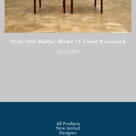
Niels Otto Moller Model 71 Chair Rosewood
¥
220,000
All Products
New Arrival
Designer