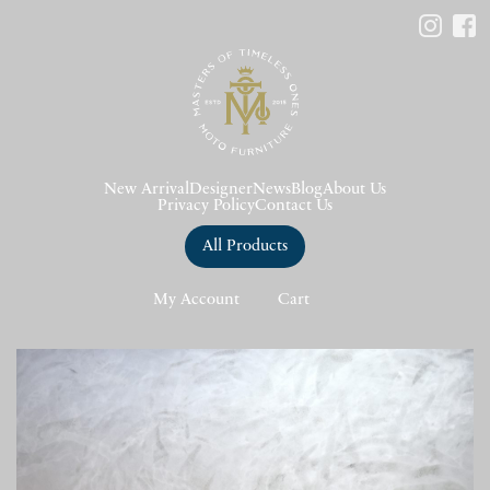
New Arrival
Designer
News
Blog
About Us
Privacy Policy
Contact Us
All Products
My Account
Cart