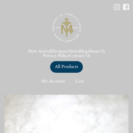
New Arrival
Designer
News
Blog
About Us
Privacy Policy
Contact Us
All Products
My Account
Cart