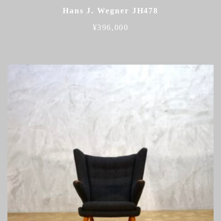
Hans J. Wegner JH478
¥
396,000