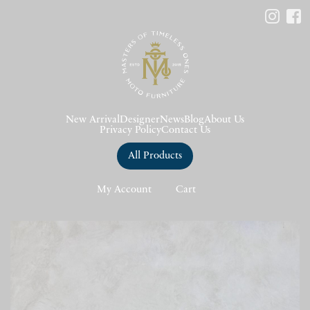
New Arrival
Designer
News
Blog
About Us
Privacy Policy
Contact Us
All Products
My Account
Cart