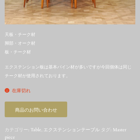
天板・チーク材
脚部・オーク材
板・チーク材
エクステンション板は基本パイン材が多いですが今回個体は同じ
チーク材が使用されております。
在庫切れ
商品のお問い合わせ
カテゴリー:
Table
,
エクステンションテーブル
タグ:
Master
piece