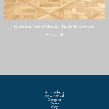
Kristian Vedel Modus Table Rosewood
¥
198,000
All Products
New Arrival
Designer
News
Blog