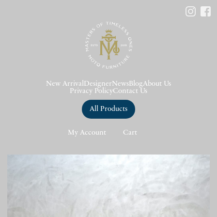
New Arrival
Designer
News
Blog
About Us
Privacy Policy
Contact Us
All Products
My Account
Cart