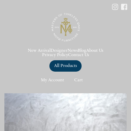
New Arrival
Designer
News
Blog
About Us
Privacy Policy
Contact Us
All Products
My Account
Cart