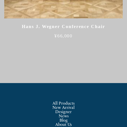
Hans J. Wegner Conference Chair
¥
66,000
All Products
New Arrival
Designer
News
Blog
About Us