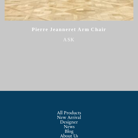
Pierre Jeanneret Arm Chair
ASK
All Products
New Arrival
Designer
News
Blog
About Us