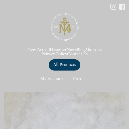
New Arrival
Designer
News
Blog
About Us
Privacy Policy
Contact Us
All Products
My Account
Cart