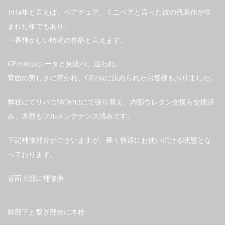
1954年と言えば、ベアチェア、ミニベアと言った彼の代表作が生
まれた年でもあり、
一番輝かしい時期の作品と言えます。
GE290の3シータと見比べ、迷われ、
背面の美しさに惹かれ、GE236に決められたお客様もおりました。
弊社にてリバコNC#012にて張り替え、内部ウレタン交換も交換済
み、木部もフルメンテナンス済みです。
下記補修部分がございますが、長く快適にお使い頂ける状態とな
っております。
背面上部に補修痕
脚部下と繋ぎ部分に木栓