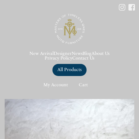
New Arrival
Designer
News
Blog
About Us
Privacy Policy
Contact Us
All Products
My Account
Cart