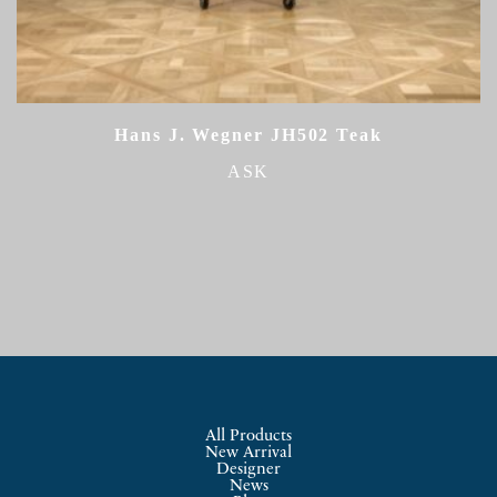
Hans J. Wegner JH502 Teak
ASK
All Products
New Arrival
Designer
News