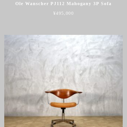
Ole Wanscher PJ112 Mahogany 3P Sofa
¥
495,000