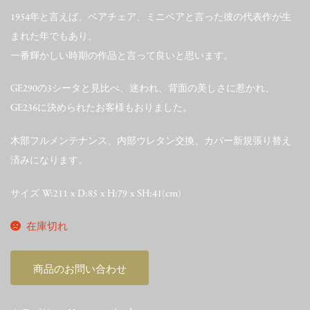
1954年と言えば、ベアチェア、ミニベアと言った彼の代表作が生
まれた年でもあり、
一番輝かしい時期の作品と言って良いと思います。
GE290の3シータと見比べ、迷われ、背面の美しさに惹かれ、
GE236に決められたお客様もおりました。
木部フルメンテナンス、内部ウレタン交換、カバー新規張り替え
済みになります。
サイズ W:211 x D:85 x H:79 x SH:41(cm)
在庫切れ
商品のお問い合わせ