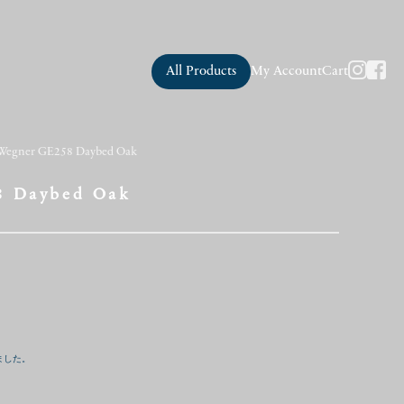
All Products
My Account
Cart
 Wegner GE258 Daybed Oak
8 Daybed Oak
ました。