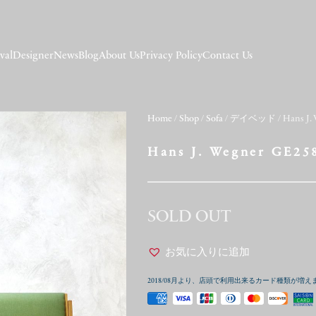
val
Designer
News
Blog
About Us
Privacy Policy
Contact Us
Home
/
Shop
/
Sofa
/
デイベッド
/ Hans J.
Hans J. Wegner GE25
SOLD OUT
お気に入りに追加
2018/08月より、店頭で利用出来るカード種類が増え