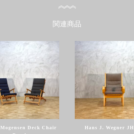
関連商品
 Mogensen Deck Chair
Hans J. Wegner J