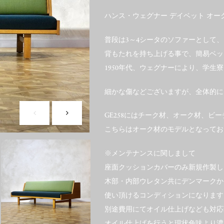
ハンス・ウェグナー デイベット オー
普段は3～4シータのソファーとして、
背もたれを持ち上げる事で、簡易ベッ
1950年代、ウェグナーにより、学
細かな傷などございますが、全体的に
GE258にはチーク材、オーク材、ビ
こちらはオーク材のモデルとなってお
※メンテナンスに関しまして
座面クッションカバーのみ新規作製し
木部・内部ウレタン共にデンマークか
使い頂けるコンディションになります
別途費用にてオイル仕上げなども対応
オイル仕上げを行うと現状色味より濃