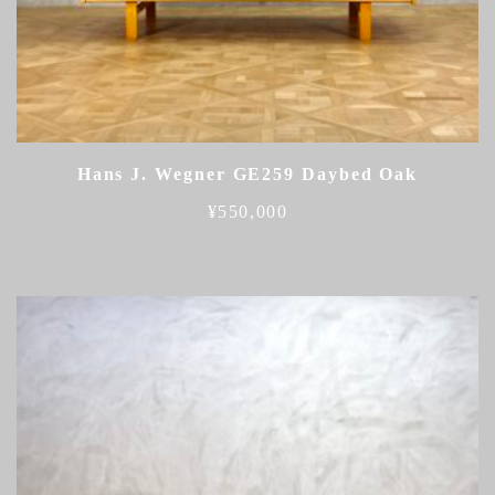
Hans J. Wegner GE259 Daybed Oak
¥
550,000