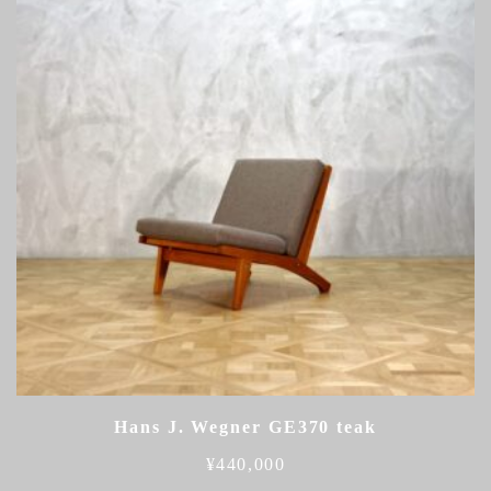
Hans J. Wegner GE370 teak
¥
440,000