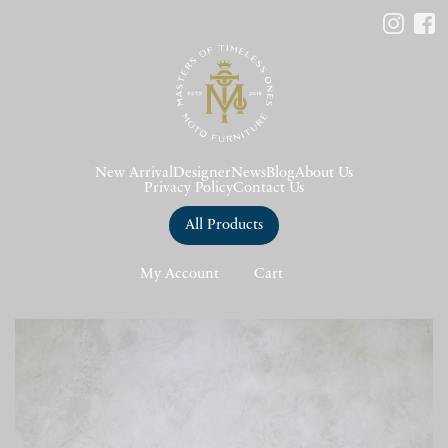
New Arrival
Designer
News
Blog
About Us
Privacy Policy
Contact Us
All Products
My Account
Cart