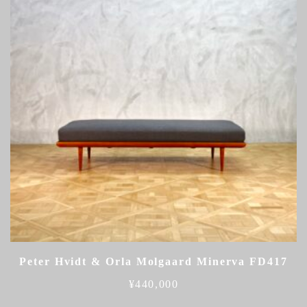
Peter Hvidt & Orla Molgaard Minerva FD417
¥
440,000