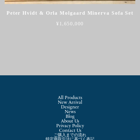
Peter Hvidt & Orla Molgaard Minerva Sofa Set
¥
1,650,000
All Products
New Arrival
Designer
News
Blog
About Us
Privacy Policy
Contact Us
ご購入までの流れ
特定商取引法に基づく表記