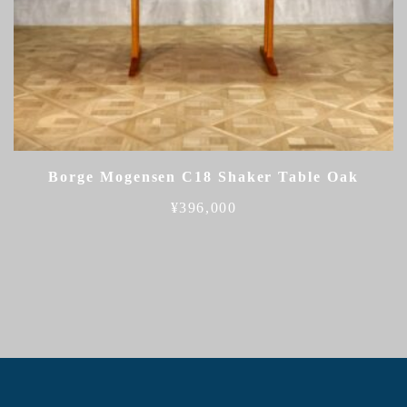
Borge Mogensen C18 Shaker Table Oak
¥
396,000