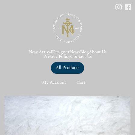
New Arrival
Designer
News
Blog
About Us
Privacy Policy
Contact Us
All Products
My Account
Cart