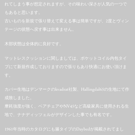
れてしまう事が想定されますが、その味わい深さが人気の一つで
もあると思います。
古いものを新規で張り替えて変える事は簡単ですが、2度とヴィン
テージの状態へ戻す事は出来ません。
木部状態は全体的に良好です。
マットレスクッションに関しましては、ポケットコイル内包タイ
プにて新規作成しておりますので張りもあり快適にお使い頂けま
す。
カバー生地はデンマークのkvadrat社製、Hallingdal65の生地にて作
成致しました。
摩耗強度が強く、ベアチェアやNV45など高級家具に使用される生
地で、ナナディッツェルがデザインした事でも有名です。
1961年当時のカタログにも籐タイプのDaybedが掲載されてまし