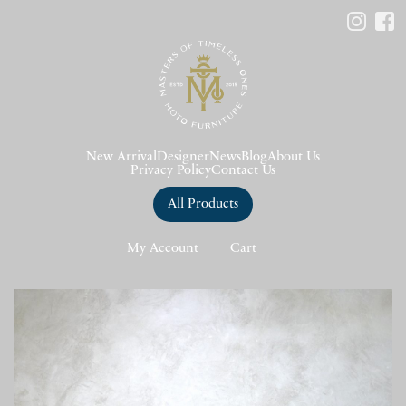
New Arrival
Designer
News
Blog
About Us
Privacy Policy
Contact Us
All Products
My Account
Cart