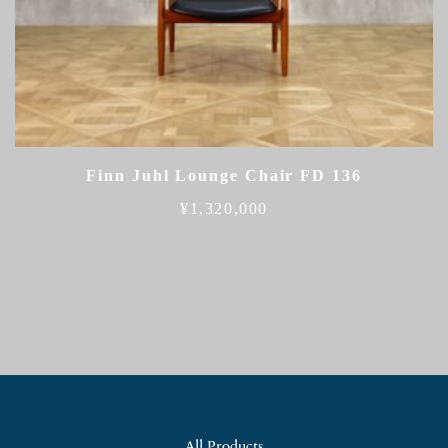
Finn Juhl Lounge Chair FD 136
¥
1,320,000
All Products