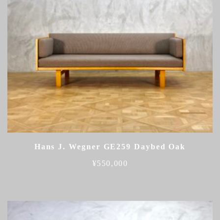
Hans J. Wegner GE259 Daybed Oak
¥
550,000