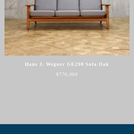
Hans J. Wegner GE290 Sofa Oak
¥
770,000