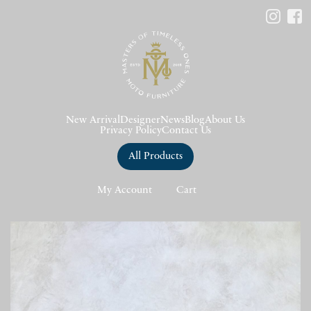
New Arrival
Designer
News
Blog
About Us
Privacy Policy
Contact Us
All Products
My Account
Cart