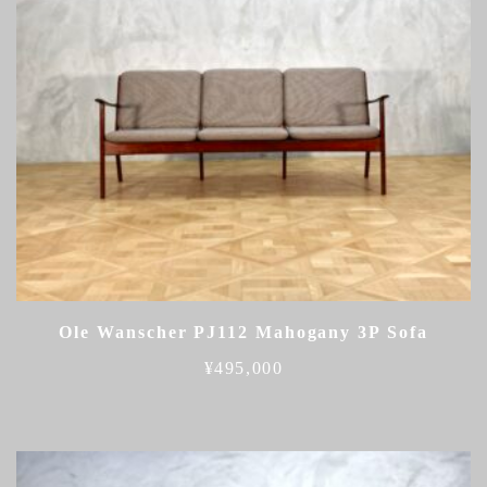
Ole Wanscher PJ112 Mahogany 3P Sofa
¥
495,000