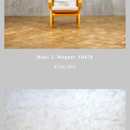
Hans J. Wegner JH478
¥
396,000