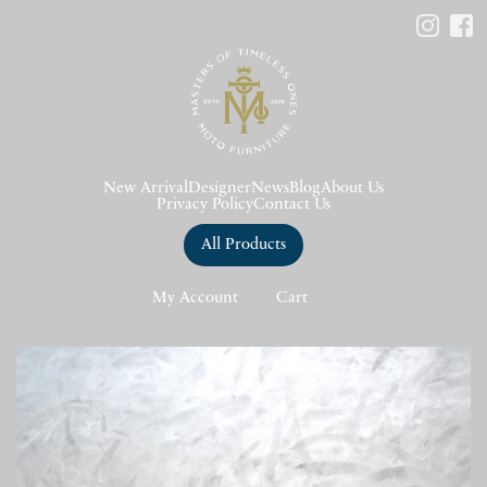
New Arrival
Designer
News
Blog
About Us
Privacy Policy
Contact Us
All Products
My Account
Cart