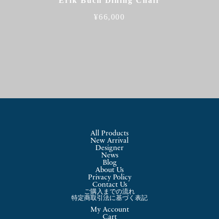
Erik Buch Dining Chair
¥
66,000
All Products
New Arrival
Designer
News
Blog
About Us
Privacy Policy
Contact Us
ご購入までの流れ
特定商取引法に基づく表記
My Account
Cart