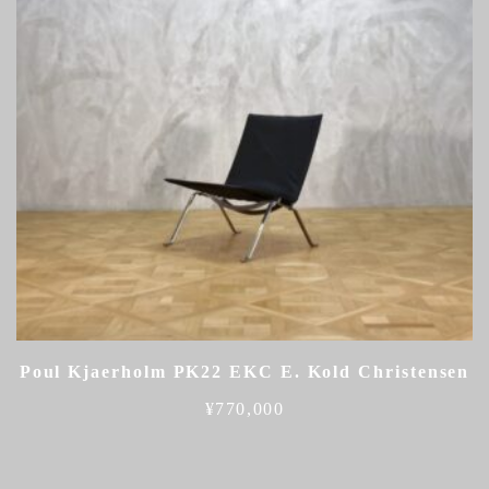
Poul Kjaerholm PK22 EKC E. Kold Christensen
¥
770,000