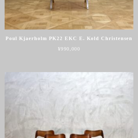
Poul Kjaerholm PK22 EKC E. Kold Christensen
¥
990,000