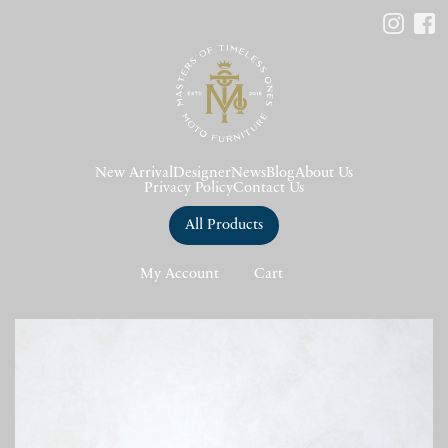
New Arrival
Designer
News
Blog
About Us
Privacy Policy
Contact Us
All Products
My Account
Cart