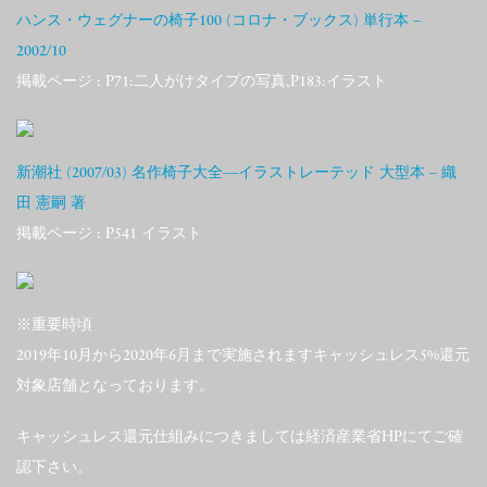
ハンス・ウェグナーの椅子100 (コロナ・ブックス) 単行本 –
2002/10
掲載ページ : P71:二人がけタイプの写真,P183:イラスト
新潮社 (2007/03) 名作椅子大全―イラストレーテッド 大型本 – 織
田 憲嗣 著
掲載ページ : P541 イラスト
※重要時頃
2019年10月から2020年6月まで実施されますキャッシュレス5%還元
対象店舗となっております。
キャッシュレス還元仕組みにつきましては経済産業省HPにてご確
認下さい。