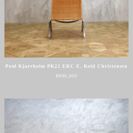
Poul Kjaerholm PK22 EKC E. Kold Christensen
¥
990,000