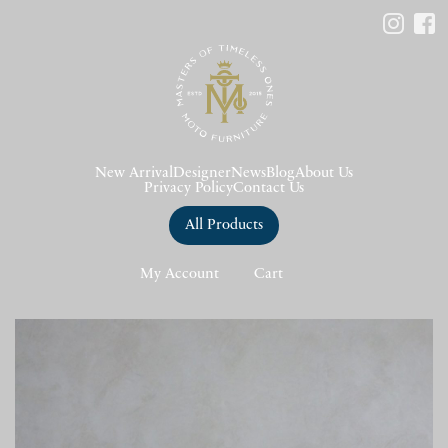
New Arrival
Designer
News
Blog
About Us
Privacy Policy
Contact Us
All Products
My Account
Cart