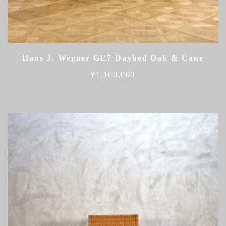
Hans J. Wegner GE7 Daybed Oak & Cane
¥
1,100,000