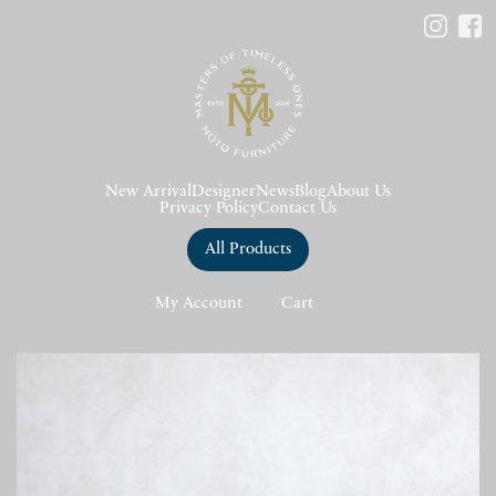
New Arrival
Designer
News
Blog
About Us
Privacy Policy
Contact Us
All Products
My Account
Cart