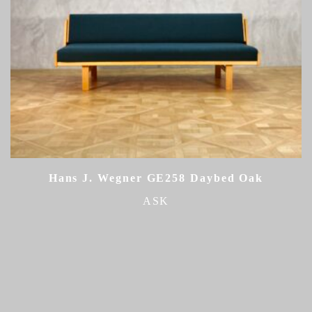
Hans J. Wegner GE258 Daybed Oak
ASK