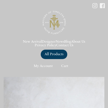
New Arrival
Designer
News
Blog
About Us
Privacy Policy
Contact Us
All Products
My Account
Cart