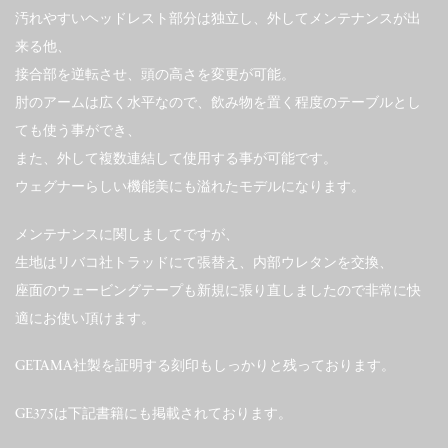
汚れやすいヘッドレスト部分は独立し、外してメンテナンスが出
来る他、
接合部を逆転させ、頭の高さを変更が可能。
肘のアームは広く水平なので、飲み物を置く程度のテーブルとし
ても使う事ができ、
また、外して複数連結して使用する事が可能です。
ウェグナーらしい機能美にも溢れたモデルになります。
メンテナンスに関しましてですが、
生地はリバコ社トラッドにて張替え、内部ウレタンを交換、
座面のウェービングテープも新規に張り直しましたので非常に快
適にお使い頂けます。
GETAMA社製を証明する刻印もしっかりと残っております。
GE375は下記書籍にも掲載されております。