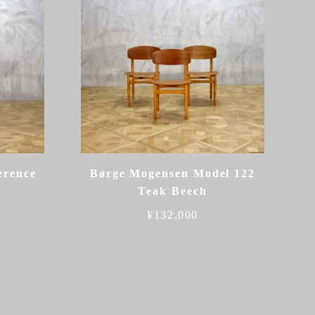
erence
Børge Mogensen Model 122
Teak Beech
¥
132,000