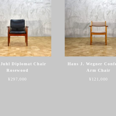
 Juhl Diplomat Chair
Hans J. Wegner Conf
Rosewood
Arm Chair
¥
297,000
¥
121,000