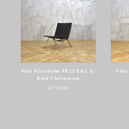
Poul Kjaerholm PK22 EKC E.
Finn
Kold Christensen
¥
770,000