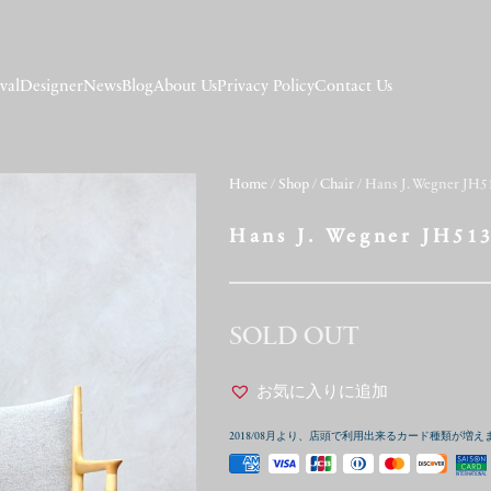
val
Designer
News
Blog
About Us
Privacy Policy
Contact Us
Home
/
Shop
/
Chair
/ Hans J. Wegner JH51
Hans J. Wegner JH513
SOLD OUT
お気に入りに追加
2018/08月より、店頭で利用出来るカード種類が増え