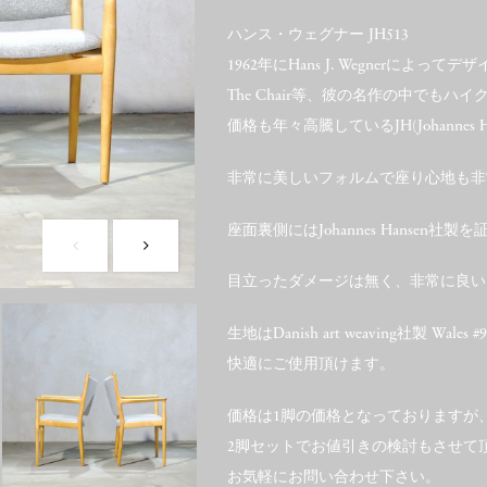
ハンス・ウェグナー JH513
1962年にHans J. Wegnerによっ
The Chair等、彼の名作の中でも
価格も年々高騰しているJH(Johannes 
非常に美しいフォルムで座り心地も非
座面裏側にはJohannes Hansen
目立ったダメージは無く、非常に良い
生地はDanish art weaving社製 W
快適にご使用頂けます。
価格は1脚の価格となっておりますが
2脚セットでお値引きの検討もさせて
お気軽にお問い合わせ下さい。