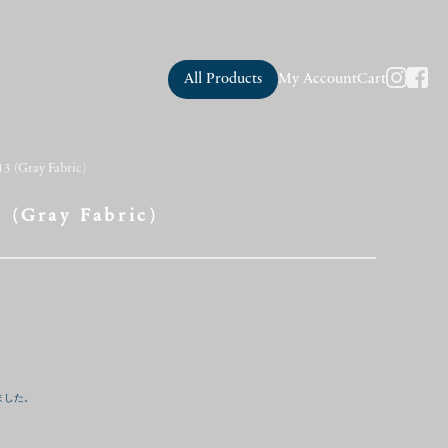
All Products
My Account
Cart
3 (Gray Fabric)
 (Gray Fabric)
ました。