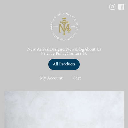
New Arrival
Designer
News
Blog
About Us
Privacy Policy
Contact Us
All Products
My Account
Cart