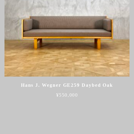
Hans J. Wegner GE259 Daybed Oak
¥
550,000