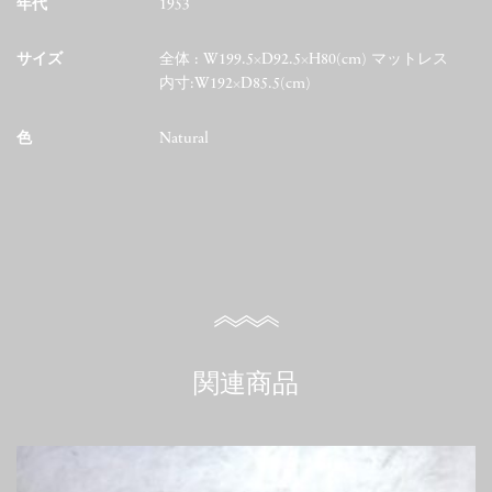
年代
1953
サイズ
全体 : W199.5×D92.5×H80(cm) マットレス
内寸:W192×D85.5(cm)
色
Natural
関連商品