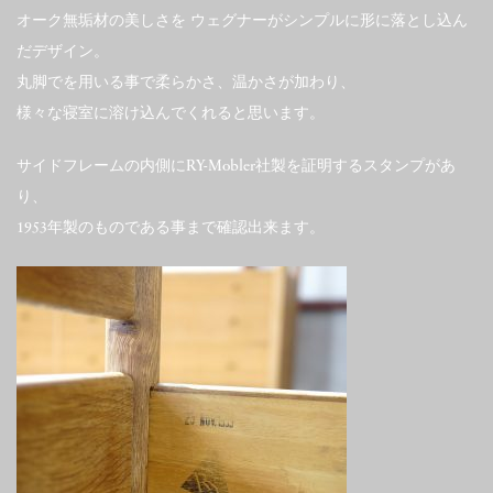
オーク無垢材の美しさを ウェグナーがシンプルに形に落とし込ん
だデザイン。
丸脚でを用いる事で柔らかさ、温かさが加わり、
様々な寝室に溶け込んでくれると思います。
サイドフレームの内側にRY-Mobler社製を証明するスタンプがあ
り、
1953年製のものである事まで確認出来ます。