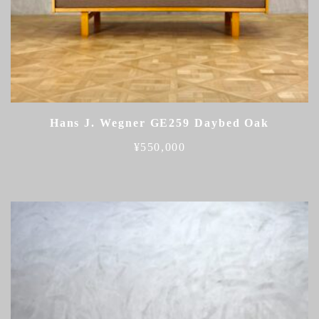
Hans J. Wegner GE259 Daybed Oak
¥
550,000