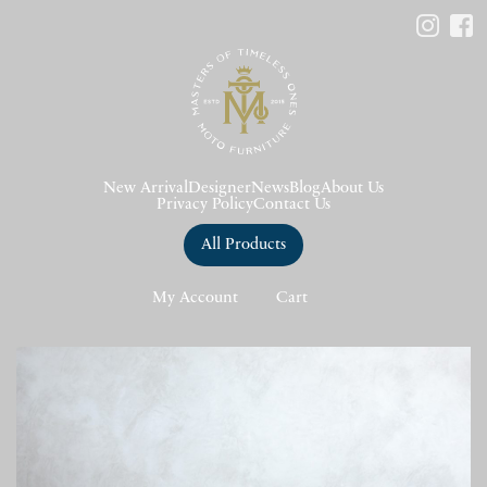
New Arrival
Designer
News
Blog
About Us
Privacy Policy
Contact Us
All Products
My Account
Cart