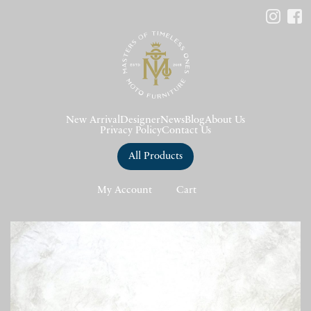
New Arrival
Designer
News
Blog
About Us
Privacy Policy
Contact Us
All Products
My Account
Cart