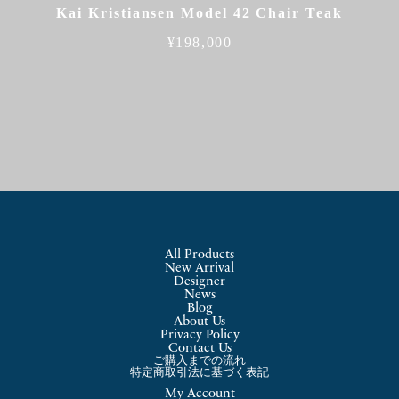
Kai Kristiansen Model 42 Chair Teak
¥
198,000
All Products
New Arrival
Designer
News
Blog
About Us
Privacy Policy
Contact Us
ご購入までの流れ
特定商取引法に基づく表記
My Account