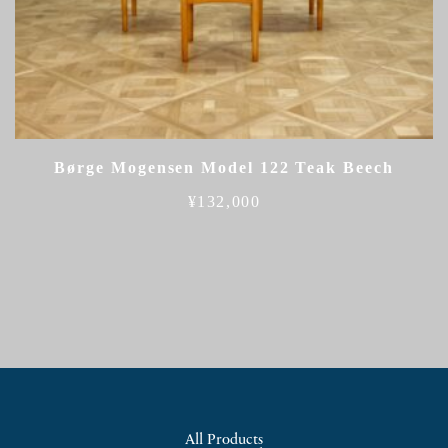
Børge Mogensen Model 122 Teak Beech
¥
132,000
All Products