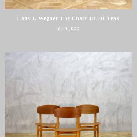
Hans J. Wegner The Chair JH501 Teak
¥
990,000