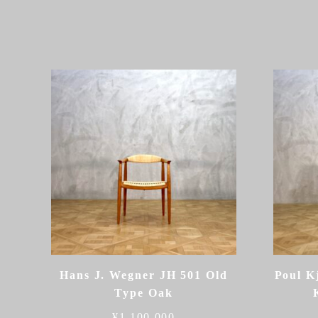
Hans J. Wegner JH 501 Old
Poul K
Type Oak
¥
1,100,000