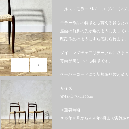
ニルス・モラー Model 78 ダイニン
モラー作品の特徴とも言える背もたれ
座面の前脚の先が角のように尖ってい
彫刻作品のようにすら感じられます。
ダイニングチェアはテーブルに収まっ
背面が美しいのも特徴です。
ペーパーコードにて新規張り替え済み
サイズ
W48×D47×H81(cm)
※重要時頃
2019年10月から2020年6月まで