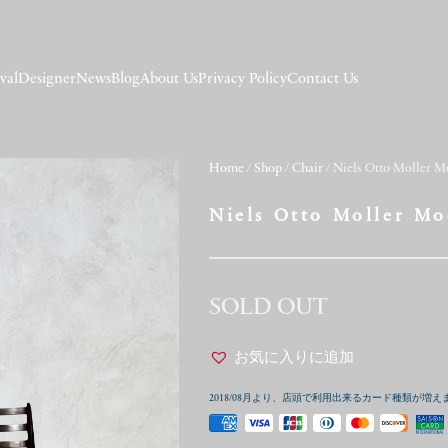
val
Designer
News
Blog
About Us
Privacy Policy
Contact Us
Home
/
Shop
/
Chair
/ Niels Otto Moller M
Niels Otto Moller Mo
SOLD OUT
お気に入りに追加
2018/08月より、店頭で利用出来るカード種類が増え