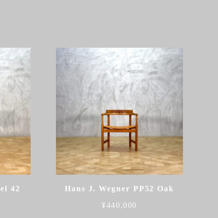
el 42
Hans J. Wegner PP52 Oak
¥
440,000