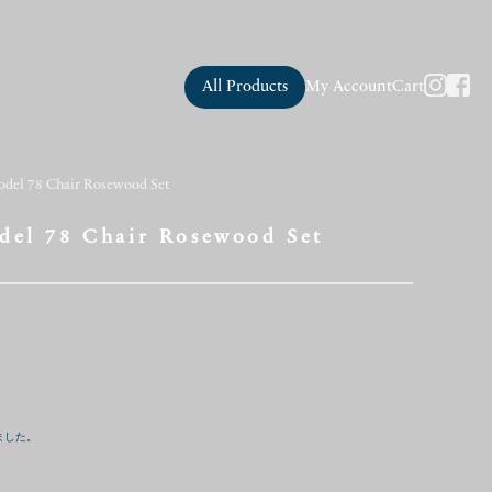
All Products
My Account
Cart
odel 78 Chair Rosewood Set
del 78 Chair Rosewood Set
ました。