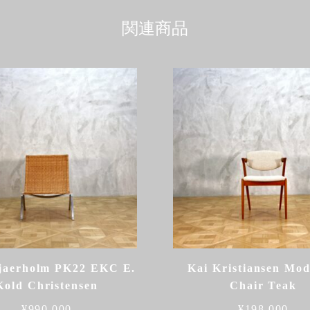
関連商品
jaerholm PK22 EKC E.
Kai Kristiansen Mod
Kold Christensen
Chair Teak
¥
990,000
¥
198,000