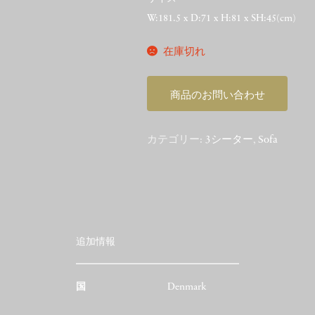
W:181.5 x D:71 x H:81 x SH:45(cm)
在庫切れ
商品のお問い合わせ
カテゴリー:
3シーター
,
Sofa
追加情報
国
Denmark