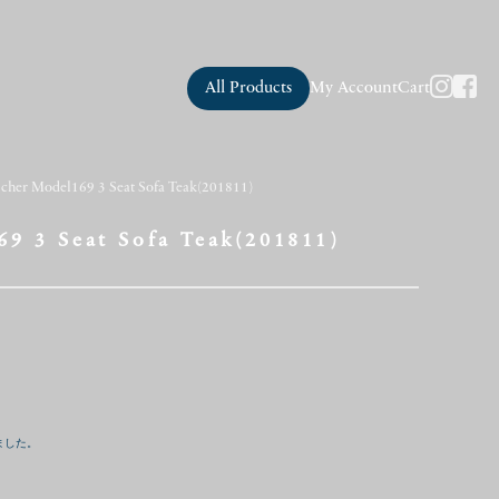
All Products
My Account
Cart
cher Model169 3 Seat Sofa Teak(201811)
9 3 Seat Sofa Teak(201811)
ました。