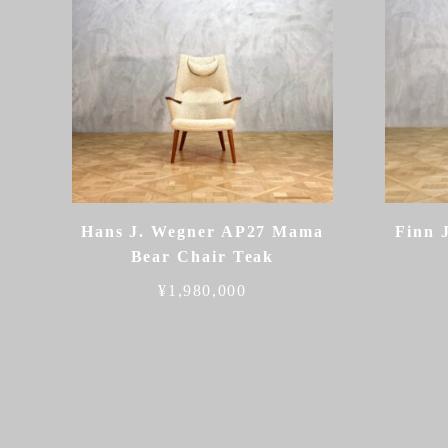
Hans J. Wegner AP27 Mama
Finn 
Bear Chair Teak
¥
1,980,000