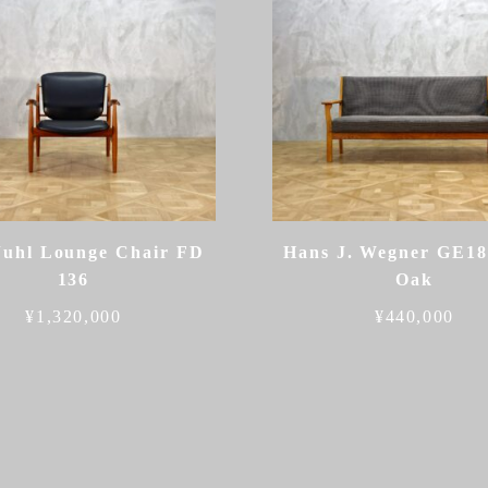
Juhl Lounge Chair FD
Hans J. Wegner GE18
136
Oak
¥
1,320,000
¥
440,000