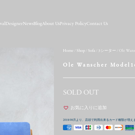
val
Designer
News
Blog
About Us
Privacy Policy
Contact Us
Home
/
Shop
/
Sofa
/
3シーター
/ Ole Wans
Ole Wanscher Model16
SOLD OUT
お気に入りに追加
2018/08月より、店頭で利用出来るカード種類が増え