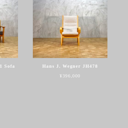
1 Sofa
Hans J. Wegner JH478
¥
396,000