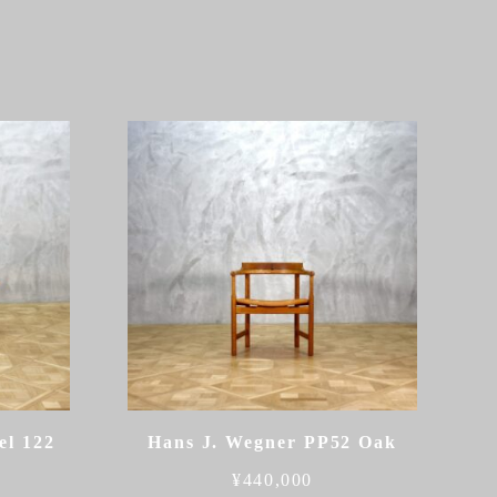
el 122
Hans J. Wegner PP52 Oak
¥
440,000