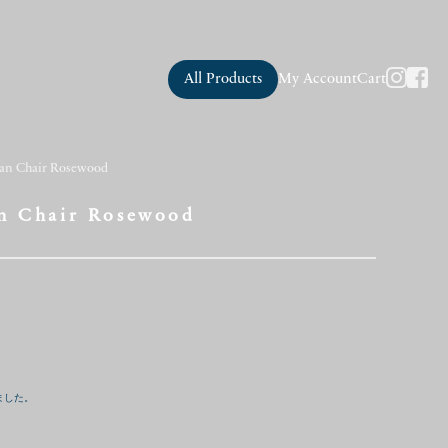
All Products
My Account
Cart
ian Chair Rosewood
an Chair Rosewood
ました。