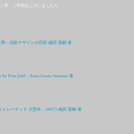
ン等、ご不明点ございましたら
ールの世界―北欧デザインの巨匠 織田 憲嗣 著
rs by Finn Juhl – Anne-Louise Sommer 著
ストレーテッド 大型本 – 2007/3 織田 憲嗣 著