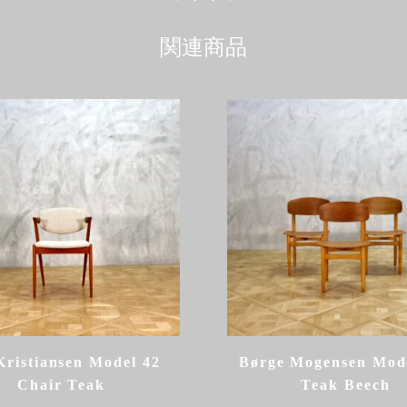
関連商品
Kristiansen Model 42
Børge Mogensen Mod
Chair Teak
Teak Beech