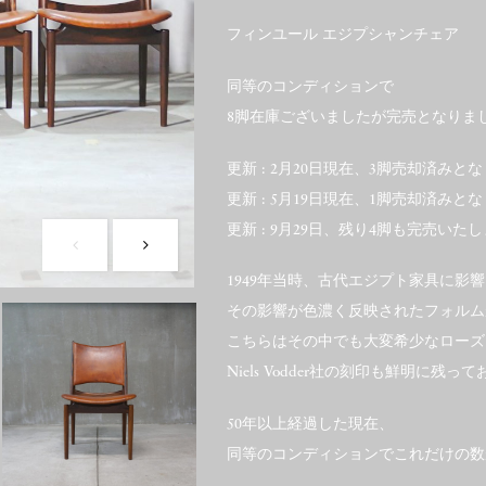
フィンユール エジプシャンチェア
同等のコンディションで
8脚在庫ございましたが完売となりま
更新 : 2月20日現在、3脚売却済み
更新 : 5月19日現在、1脚売却済み
更新 : 9月29日、残り4脚も完売いた
1949年当時、古代エジプト家具に影
その影響が色濃く反映されたフォルム
こちらはその中でも大変希少なローズ
Niels Vodder社の刻印も鮮明に残っ
50年以上経過した現在、
同等のコンディションでこれだけの数