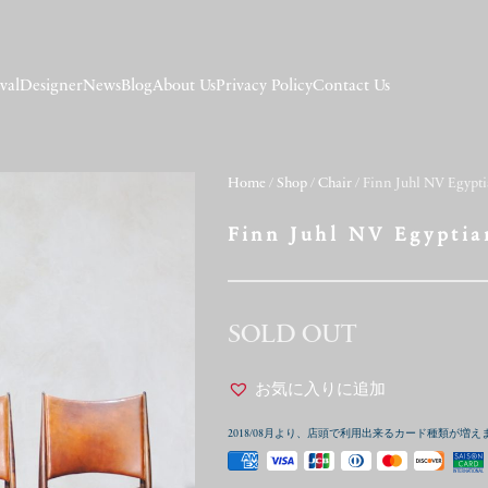
val
Designer
News
Blog
About Us
Privacy Policy
Contact Us
Home
/
Shop
/
Chair
/ Finn Juhl NV Egypt
Finn Juhl NV Egypti
SOLD OUT
お気に入りに追加
2018/08月より、店頭で利用出来るカード種類が増え