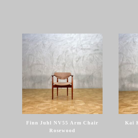
Finn Juhl NV55 Arm Chair
Kai 
Rosewood