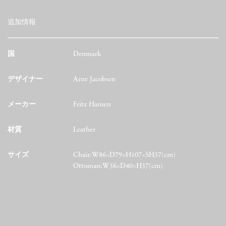
追加情報
国
Denmark
デザイナー
Arne Jacobsen
メーカー
Fritz Hansen
材質
Leather
サイズ
Chair:W86×D79×H107×SH37(cm)
Ottoman:W56×D40×H37(cm)