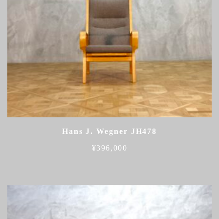
Hans J. Wegner JH478
¥
396,000