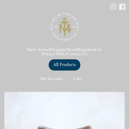
New Arrival
Designer
News
Blog
About Us
Privacy Policy
Contact Us
All Products
My Account
Cart