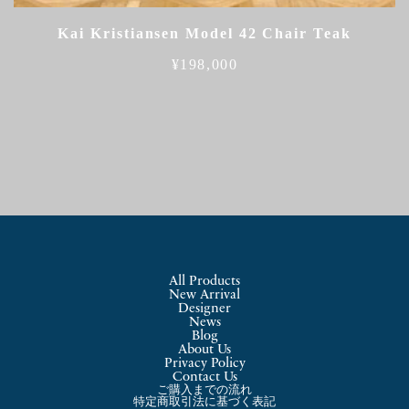
Kai Kristiansen Model 42 Chair Teak
¥
198,000
All Products
New Arrival
Designer
News
Blog
About Us
Privacy Policy
Contact Us
ご購入までの流れ
特定商取引法に基づく表記