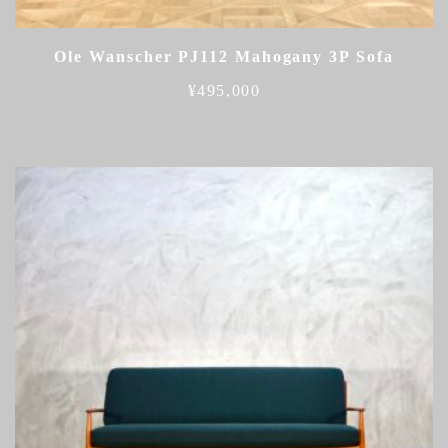
Ole Wanscher PJ112 Mahogany 3P Sofa
¥
495,000