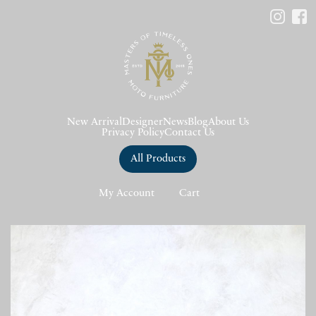
New Arrival
Designer
News
Blog
About Us
Privacy Policy
Contact Us
All Products
My Account
Cart