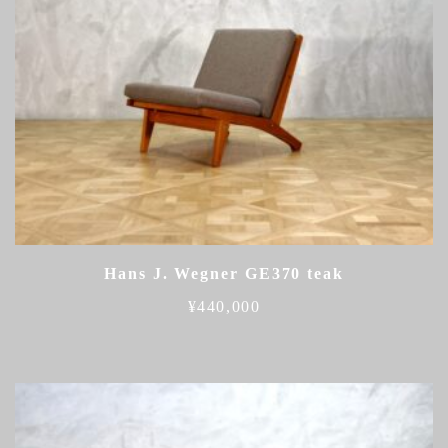
Hans J. Wegner GE370 teak
¥
440,000