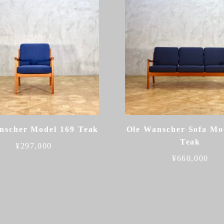
nscher Model 169 Teak
Ole Wanscher Sofa Mo
Teak
¥
297,000
¥
660,000