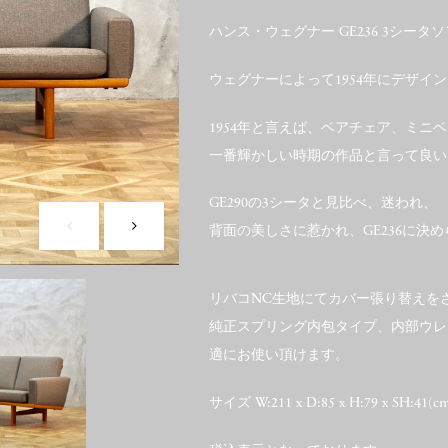
ハンス・ウェグナー GE236 3シータ
ウェグナーによって1954年にデザイ
1954年と言えば、ベアチェア、ミ
一番輝かしい時期の作品と言って良い
GE290の3シータと見比べ、迷われ、
背面の美しさに惹かれ、GE236に決
リバコNC生地にてカバー張り替えを
純正スプリング内包タイプ、内部ウレ
適にお使い頂けます。
サイズ W:211 x D:85 x H:79 x SH:41(c