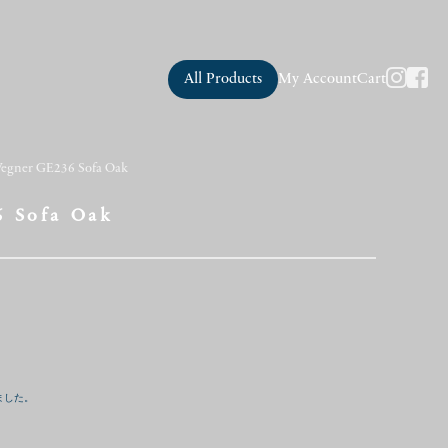
All Products
My Account
Cart
Wegner GE236 Sofa Oak
6 Sofa Oak
ました。