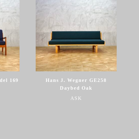
del 169
Hans J. Wegner GE258
Daybed Oak
ASK