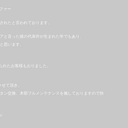
ソファー
ンされたと言われております。
ニベアと言った彼の代表作が生まれた年でもあり、
と思います。
められたお客様もおりました。
させて頂き、
タン交換、木部フルメンテナンスを施しておりますので快
m)