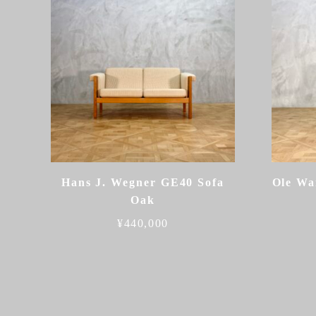
Hans J. Wegner GE40 Sofa
Ole Wa
Oak
¥
440,000