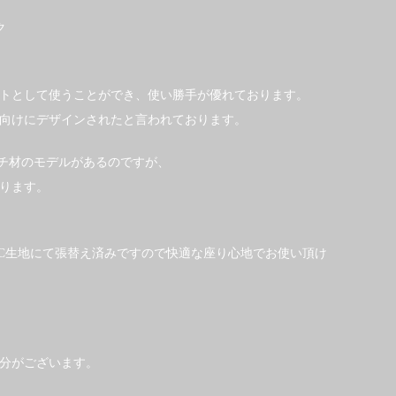
ク
トとして使うことができ、使い勝手が優れております。
生寮向けにデザインされたと言われております。
ーチ材のモデルがあるのですが、
ります。
C生地にて張替え済みですので快適な座り心地でお使い頂け
分がございます。