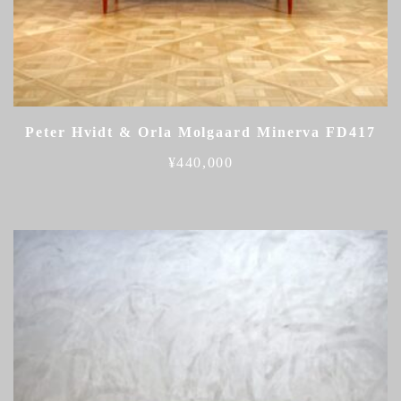
Peter Hvidt & Orla Molgaard Minerva FD417
¥
440,000