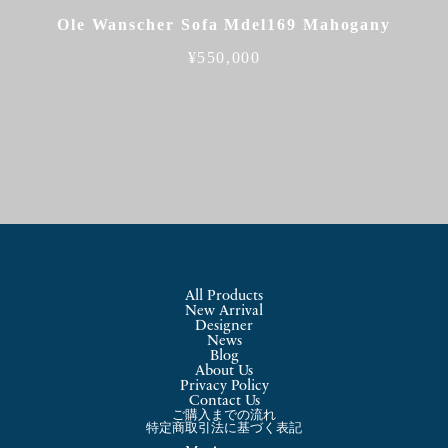
Ole Wanscher Sofa Mdel169 Mahogany
¥
550,000
All Products
New Arrival
Designer
News
Blog
About Us
Privacy Policy
Contact Us
ご購入までの流れ
特定商取引法に基づく表記