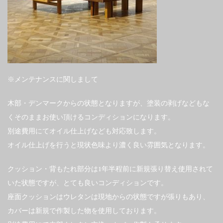
※メンテナンスに関しまして
木部・デンマークからの状態となりますが、塗装の剥げなどもな
くそのままお使い頂けるコンディションになります。
別途費用にてオイル仕上げなども対応致します。
オイル仕上げを行うと現状色味より濃く良い雰囲気となります。
クッション・背もたれ部分は1年半程前に新規張り替え使用されて
いた状態ですが、とても良いコンディションです。
座面クッションはウレタンは現地からの状態ですが張りもあり、
カバーは新規で作製した物を使用しております。