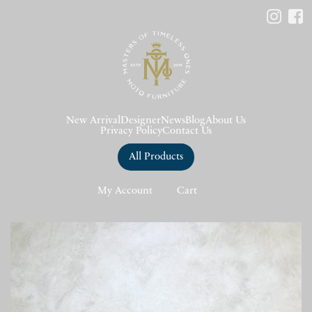
New Arrival
Designer
News
Blog
About Us
Privacy Policy
Contact Us
All Products
My Account
Cart